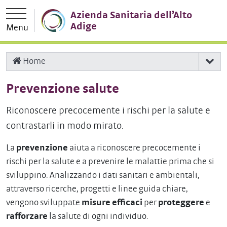
Vai direttamente alla navigazione principale
Vai al contenuto principale
Azienda Sanitaria dell’Alto
Adige
Menu
Home
Prevenzione salute
Riconoscere precocemente i rischi per la salute e
contrastarli in modo mirato.
La
prevenzione
aiuta a riconoscere precocemente i
rischi per la salute e a prevenire le malattie prima che si
sviluppino. Analizzando i dati sanitari e ambientali,
attraverso ricerche, progetti e linee guida chiare,
vengono sviluppate
misure efficaci
per
proteggere
e
rafforzare
la salute di ogni individuo.